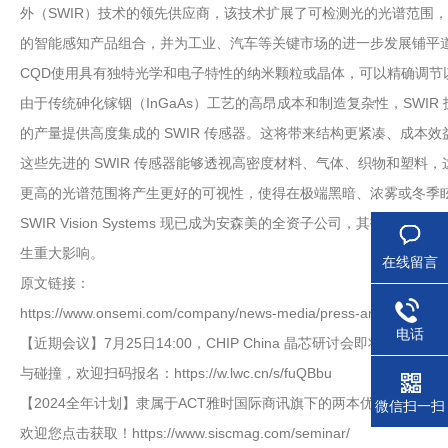
外（SWIR）技术的领先供应商，该技术扩展了可检测光的光谱范围
的智能感知产品组合，并为工业、汽车等关键市场的进一步发展铺平
CQD使用具有独特光学和电子特性的纳米颗粒或晶体，可以精确调节以
由于传统砷化镓铟（InGaAs）工艺的高昂成本和制造复杂性，SWI
的产量提供高度集成的 SWIR 传感器。这将带来结构更紧凑、成本
这些先进的 SWIR 传感器能够透视高密度材料、气体、织物和塑
更高的光谱范围将产生更好的可视性，使得在极端黑暗、浓雾或冬季
SWIR Vision Systems 现已成为安森美的全资子公司，
生重大影响。
在线留言
原文链接：
https://www.onsemi.com/company/news-media/press-announcements/en
电话
【近期会议】7月25日14:00，CHIP China 晶芯研讨会即
与碰撞，欢迎扫码报名：https://w.lwc.cn/s/fuQBbu
【2024全年计划】隶属于ACT雅时国际商讯旗下的两本优秀杂志：
微信扫一扫
欢迎您点击获取！https://www.siscmag.com/seminar/